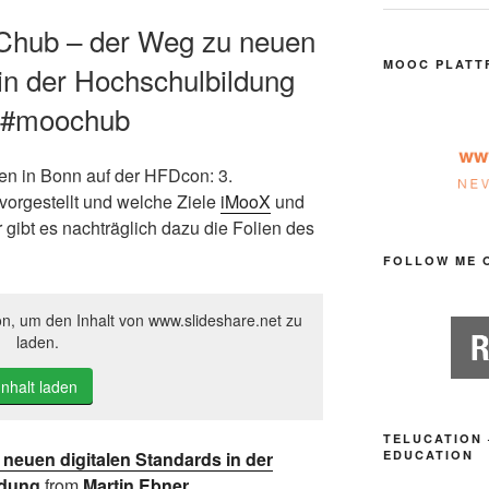
Chub – der Weg zu neuen
MOOC PLATT
 in der Hochschulbildung
 #moochub
en in Bonn auf der HFDcon: 3.
vorgestellt und welche Ziele
iMooX
und
 gibt es nachträglich dazu die Folien des
FOLLOW ME 
on, um den Inhalt von www.slideshare.net zu
laden.
Inhalt laden
TELUCATION 
EDUCATION
euen digitalen Standards in der
ldung
from
Martin Ebner