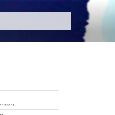
entations
en