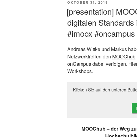
VERÖFFENTLICHT
OKTOBER 31, 2019
AM
[presentation] MOO
digitalen Standards
#imoox #oncampus
Andreas Wittke und Markus hab
Netzwerktreffen den
MOOChub
onCampus
dabei verfolgen. Hier
Workshops.
Klicken Sie auf den unteren Butt
MOOChub – der Weg zu n
Hochschulbi