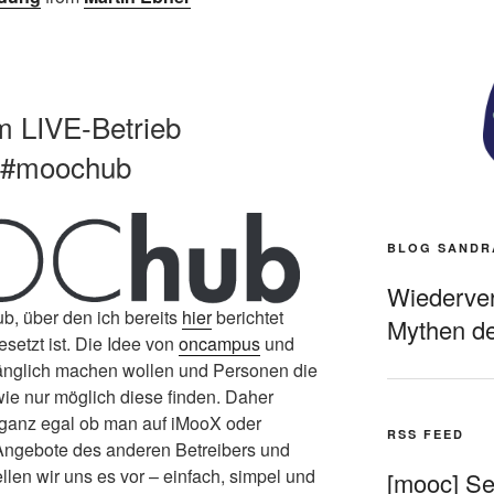
 LIVE-Betrieb
 #moochub
BLOG SANDR
Wiederverö
b, über den ich bereits
hier
berichtet
Mythen de
setzt ist. Die Idee von
oncampus
und
gänglich machen wollen und Personen die
wie nur möglich diese finden. Daher
 ganz egal ob man auf iMooX oder
RSS FEED
Angebote des anderen Betreibers und
llen wir uns es vor – einfach, simpel und
[mooc] Sel