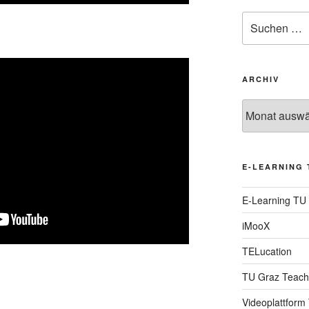
Suche
nach:
ARCHIV
Archiv
E-LEARNING 
E-Learning TU
iMooX
TELucation
TU Graz Teach
Videoplattform