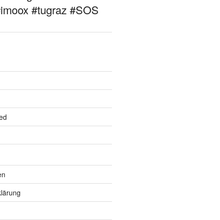
#imoox #tugraz #SOS
ed
en
lärung