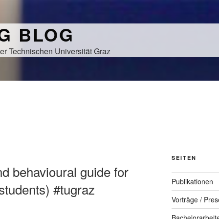
NG BLOG
er Technischen Universität Graz
S
SEITEN
d behavioural guide for
Publikationen
tudents) #tugraz
Vorträge / Pres
Bachelorarbeit