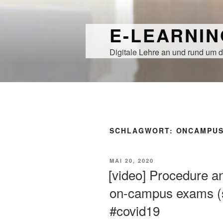
Zum
Inhalt
E-LEARNI
springen
Digitale Lehre an und rund um d
SCHLAGWORT:
ONCAMPU
VERÖFFENTLICHT
MAI 20, 2020
AM
[video] Procedure an
on-campus exams (s
#covid19