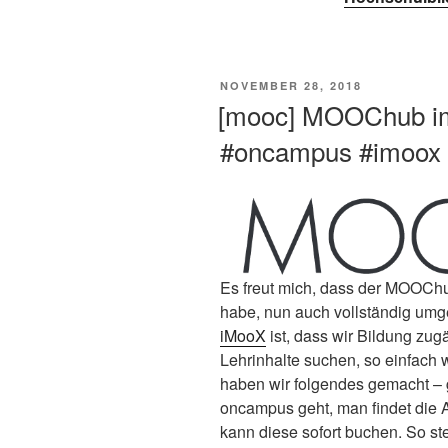
VERÖFFENTLICHT
NOVEMBER 28, 2018
AM
[mooc] MOOChub im
#oncampus #imoox
Es freut mich, dass der MOOChu
habe, nun auch vollständig umge
iMooX
ist, dass wir Bildung zu
Lehrinhalte suchen, so einfach 
haben wir folgendes gemacht –
oncampus geht, man findet die 
kann diese sofort buchen. So ste