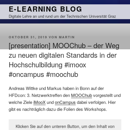
Zum
E-LEARNING BLOG
Inhalt
Digitale Lehre an und rund um der Technischen Universität Graz
springen
VERÖFFENTLICHT
OKTOBER 31, 2019
VON
MARTIN
AM
[presentation] MOOChub – der Weg
zu neuen digitalen Standards in der
Hochschulbildung #imoox
#oncampus #moochub
Andreas Wittke und Markus haben in Bonn auf der
HFDcon: 3. Netzwerktreffen den
MOOChub
vorgestellt und
welche Ziele
iMooX
und
onCampus
dabei verfolgen. Hier
gibt es nachträglich dazu die Folien des Workshops.
Klicken Sie auf den unteren Button, um den Inhalt von