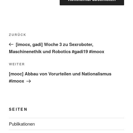
Beitragsnavigation
Vorheriger
ZURÜCK
Beitrag
[imoox, gadi] Woche 3 zu Sexroboter,
Maschinenethik und Robotics #gadi19 #imoox
Nächster
WEITER
Beitrag
[mooc] Abbau von Vorurteilen und Nationalismus
#imoox
SEITEN
Publikationen