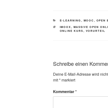
KATEGORIEN
E-LEARNING
,
MOOC
,
OPEN 
SCHLAGWÖRTER
IMOOX
,
MASSIVE OPEN ONL
ONLINE KURS
,
VORURTEIL
Schreibe einen Komme
Deine E-Mail-Adresse wird nicht 
mit
*
markiert
Kommentar
*