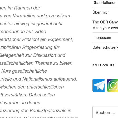
Dissertationen
rden im Rahmen der
Über mich
 von Vorurteilen und exzessivem
The OER Canva
emester hinweg insgesamt acht
Make your own 
rednerInnen auf Video
Impressum
mehrfacher Hinsicht ein Experiment,
ziplinären Ringvorlesung für
Datenschutzerk
 Gelegenheit zur Diskussion und
esellschaftlichen Themas zu bieten.
FOLLOW US
 Kurs gesellschaftliche
urteile und Nationalismus aufbauend,
zwischen den unterschiedlichen
t verstärken. Dabei sollen
rt werden, in denen
Suche
uzierung des Konfliktpotenzials in
nach: