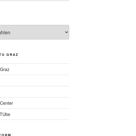
TU GRAZ
 Graz
Center
 TUbe
FORM