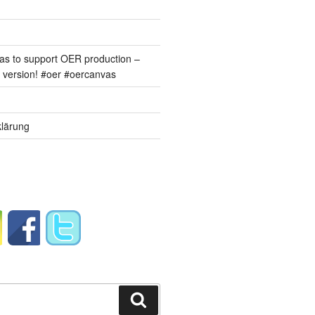
s to support OER production –
version! #oer #oercanvas
lärung
Suchen