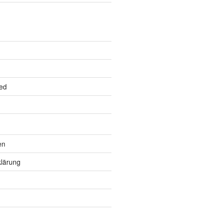
ed
en
lärung