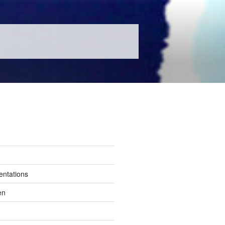
entations
en