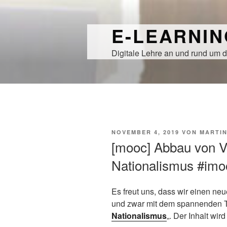
Zum
Inhalt
E-LEARNI
springen
Digitale Lehre an und rund um d
VERÖFFENTLICHT
NOVEMBER 4, 2019
VON
MARTI
AM
[mooc] Abbau von V
Nationalismus #imo
Es freut uns, dass wir einen 
und zwar mit dem spannenden Ti
Nationalismus
„. Der Inhalt wir