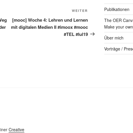
Publikationen
Nächster
WEITER
Beitrag
Weg
[mooc] Woche 4: Lehren und Lernen
The OER Canva
der
mit digitalen Medien II #imoox #mooc
Make your own 
#TEL #lul19
Über mich
Vorträge / Pres
einer
Creative