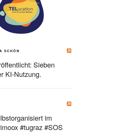
A SCHÖN
ffentlicht: Sieben
r KI-Nutzung.
bstorganisiert im
#imoox #tugraz #SOS