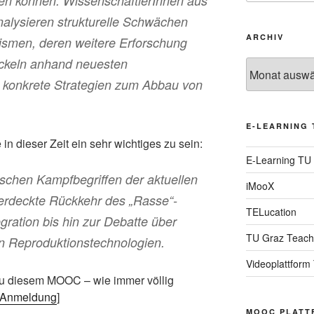
gen können. WissenschaftlerInnen aus
nalysieren strukturelle Schwächen
ARCHIV
smen, deren weitere Erforschung
ckeln anhand neuesten
Archiv
n konkrete Strategien zum Abbau von
E-LEARNING 
in dieser Zeit ein sehr wichtiges zu sein:
E-Learning TU
ischen Kampfbegriffen der aktuellen
iMooX
 verdeckte Rückkehr des „Rasse“-
TELucation
tegration bis hin zur Debatte über
TU Graz Teach
n Reproduktionstechnologien.
Videoplattform
 zu diesem MOOC – wie immer völlig
n Anmeldung
]
MOOC PLATT