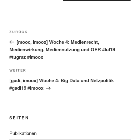
Beitragsnavigation
Vorheriger
ZURÜCK
Beitrag
[mooc, imoox] Woche 4: Medienrecht,
Medienwirkung, Mediennutzung und OER #lul19
#tugraz #imoox
Nächster
WEITER
Beitrag
[gadi, imoox] Woche 4: Big Data und Netzpolitik
#gadi19 #imoox
SEITEN
Publikationen