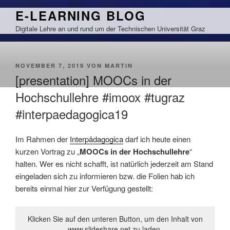
Zum
E-LEARNING BLOG
Inhalt
Digitale Lehre an und rund um der Technischen Universität Graz
springen
VERÖFFENTLICHT
NOVEMBER 7, 2019
VON
MARTIN
AM
[presentation] MOOCs in der
Hochschullehre #imoox #tugraz
#interpaedagogica19
Im Rahmen der
Interpädagogica
darf ich heute einen
kurzen Vortrag zu „
MOOCs in der Hochschullehre
“
halten. Wer es nicht schafft, ist natürlich jederzeit am Stand
eingeladen sich zu informieren bzw. die Folien hab ich
bereits einmal hier zur Verfügung gestellt:
Klicken Sie auf den unteren Button, um den Inhalt von
www.slideshare.net zu laden.