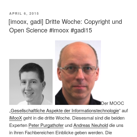
VERÖFFENTLICHT
APRIL 6, 2015
AM
[imoox, gadi] Dritte Woche: Copyright und
Open Science #imoox #gadi15
Der MOOC
„
Gesellschaftliche Aspekte der Informationstechnologie
“ auf
iMooX
geht in die dritte Woche. Diesesmal sind die beiden
Experten
Peter Purgathofer
und
Andreas Neuhold
die uns
in ihren Fachbereichen Einblicke geben werden. Die