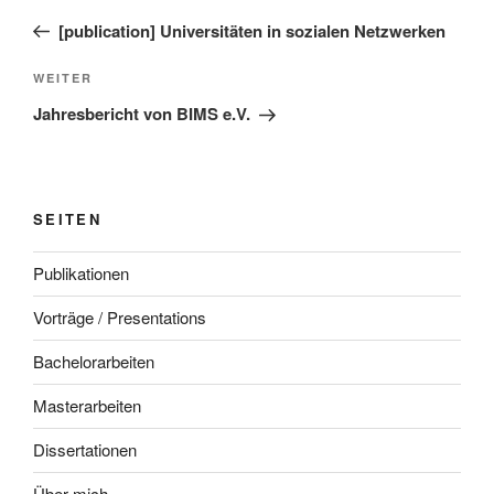
Beitrag
[publication] Universitäten in sozialen Netzwerken
Nächster
WEITER
Beitrag
Jahresbericht von BIMS e.V.
SEITEN
Publikationen
Vorträge / Presentations
Bachelorarbeiten
Masterarbeiten
Dissertationen
Über mich