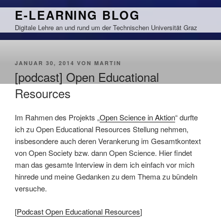
Zum
E-LEARNING BLOG
Inhalt
Digitale Lehre an und rund um der Technischen Universität Graz
springen
VERÖFFENTLICHT
JANUAR 30, 2014
VON
MARTIN
AM
[podcast] Open Educational
Resources
Im Rahmen des Projekts „
Open Science in Aktion
“ durfte
ich zu Open Educational Resources Stellung nehmen,
insbesondere auch deren Verankerung im Gesamtkontext
von Open Society bzw. dann Open Science. Hier findet
man das gesamte Interview in dem ich einfach vor mich
hinrede und meine Gedanken zu dem Thema zu bündeln
versuche.
[
Podcast Open Educational Resources
]