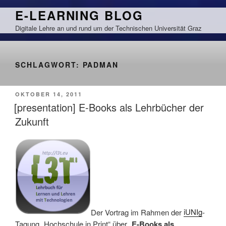
Zum
E-LEARNING BLOG
Inhalt
Digitale Lehre an und rund um der Technischen Universität Graz
springen
SCHLAGWORT:
PADMAN
VERÖFFENTLICHT
OKTOBER 14, 2011
AM
[presentation] E-Books als Lehrbücher der
Zukunft
Der Vortrag im Rahmen der
iUNIg
-
Tagung „Hochschule in Print“ über „
E-Books als