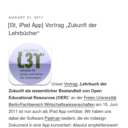
VERÖFFENTLICHT
AUGUST 31, 2011
AM
[l3t, iPad App] Vortrag „Zukunft der
Lehrbücher“
Unser
Vortrag
„
Lehrbuch der
Zukunft als wesentlicher Bestandteil von Open
Educational Resources (OER)
“ an der
Freien Universität
Berlin/Fachbereich Wirtschaftswissenschaften
am 15. Juni
2011 ist nun auch als iPad App verfübar. Wir haben uns
dabei der Software
Padman
bedient, die ein Indesign
Dokument in eine App konvertiert. Absolut empfehlenswert