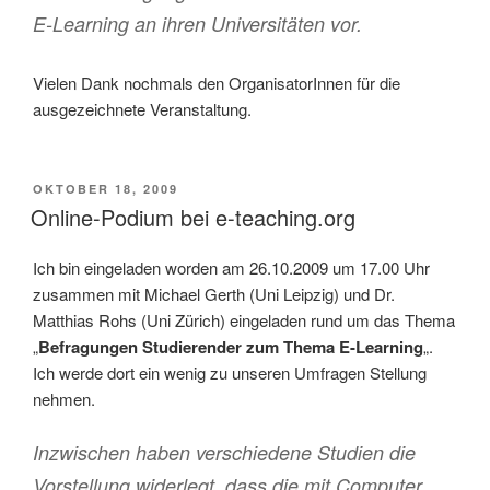
E-Lear­ning an ihren Universitäten vor.
Vielen Dank nochmals den OrganisatorInnen für die
ausgezeichnete Veranstaltung.
VERÖFFENTLICHT
OKTOBER 18, 2009
AM
Online-Podium bei e-teaching.org
Ich bin eingeladen worden am 26.10.2009 um 17.00 Uhr
zusammen mit Mi­chael Gerth (Uni Leipzig) und Dr.
Matthias Rohs (Uni Zü­rich) eingeladen rund um das Thema
„
Befragungen Studierender zum Thema E-Learning
„.
Ich werde dort ein wenig zu unseren Umfragen Stellung
nehmen.
Inzwischen haben verschiedene Studien die
Vorstellung widerlegt, dass die mit Computer