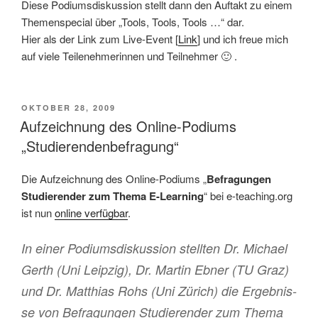
Diese Podiumsdiskussion stellt dann den Auftakt zu einem
Themenspecial über „Tools, Tools, Tools …“ dar.
Hier als der Link zum Live-Event [
Link
] und ich freue mich
auf viele Teilenehmerinnen und Teilnehmer 🙂 .
VERÖFFENTLICHT
OKTOBER 28, 2009
AM
Aufzeichnung des Online-Podiums
„Studierendenbefragung“
Die Aufzeichnung des Online-Podiums „
Befragungen
Studierender zum Thema E-Learning
“ bei e-teaching.org
ist nun
online verfügbar
.
In einer Po­diums­dis­­kussion stellten Dr. Mi­chael
Gerth (Uni Leipzig), Dr. Mar­tin Eb­ner (TU Graz)
und Dr. Matthias Rohs (Uni Zü­rich) die Ergebnis­
se von Be­fra­gun­gen Studierender zum The­ma