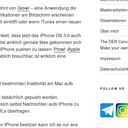
wöhnt von
Growl
– eine Anwendung die
Masterarbeiten
likationen am Bildschirm erscheinen
Dissertationen
l eintrifft oder wenn iTunes einen neuen
Über mich
keit, dass jetzt das iPhone OS 3.0 auch
The OER Canva
 die wirklich geniale Idee gekommen sich
Make your own 
 iPhone pushen zu lassen:
Prowl
(
Apple
ublich brauchbar, ist wirklich eine
Impressum
Datenschutzerk
 bestimmten Inaktivität am Mac aufs
FOLLOW US
 tatsächlich gepusht werden.
 sich selbst Nachrichten aufs iPhone zu
RLs übertragen.
ein iPhone besitzen kann ich es nur ans