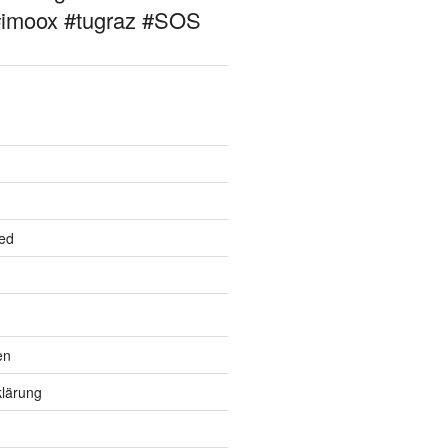
#imoox #tugraz #SOS
ed
en
lärung