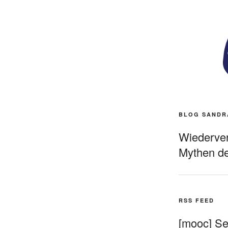
BLOG SANDR
Wiederverö
Mythen de
RSS FEED
[mooc] Sel