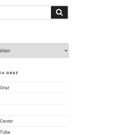
Suchen
TU GRAZ
 Graz
Center
 TUbe