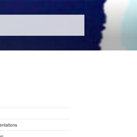
entations
en