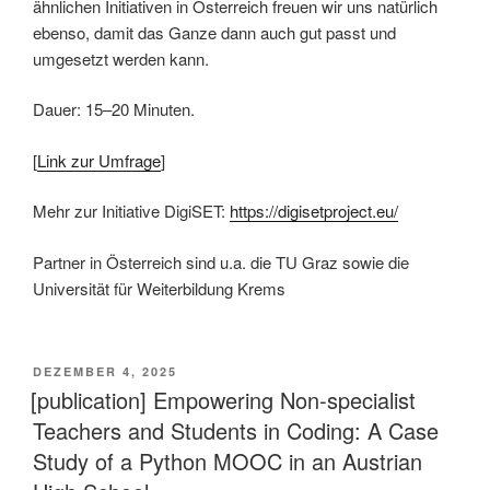
ähnlichen Initiativen in Österreich freuen wir uns natürlich
ebenso, damit das Ganze dann auch gut passt und
umgesetzt werden kann.
Dauer: 15–20 Minuten.
[
Link zur Umfrage
]
Mehr zur Initiative DigiSET:
https://digisetproject.eu/
Partner in Österreich sind u.a. die TU Graz sowie die
Universität für Weiterbildung Krems
This is an impactful contributions, methodological rigor, and exceptional novelty in the research field of AI in education.
VERÖFFENTLICHT
DEZEMBER 4, 2025
AM
[publication] Empowering Non-specialist
Teachers and Students in Coding: A Case
Study of a Python MOOC in an Austrian