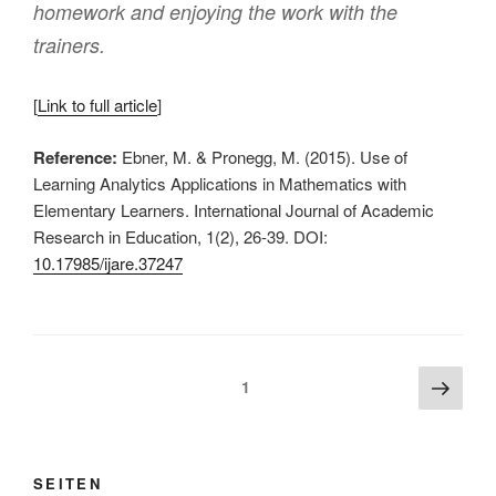
homework and enjoying the work with the
trainers.
[
Link to full article
]
Reference:
Ebner, M. & Pronegg, M. (2015). Use of
Learning Analytics Applications in Mathematics with
Elementary Learners. International Journal of Academic
Research in Education, 1(2), 26‐39. DOI:
10.17985/ijare.37247
Beitragsnavigation
Näch
Seite
1
Seite
SEITEN