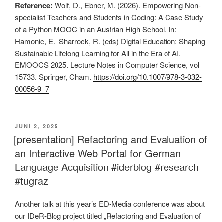
Reference:
Wolf, D., Ebner, M. (2026). Empowering Non-
specialist Teachers and Students in Coding: A Case Study
of a Python MOOC in an Austrian High School. In:
Hamonic, E., Sharrock, R. (eds) Digital Education: Shaping
Sustainable Lifelong Learning for All in the Era of AI.
EMOOCS 2025. Lecture Notes in Computer Science, vol
15733. Springer, Cham.
https://doi.org/10.1007/978-3-032-
00056-9_7
This is an impactful contributions, methodological rigor, and exceptional novelty in the research field of MOOCS and secondary education.
VERÖFFENTLICHT
JUNI 2, 2025
AM
[presentation] Refactoring and Evaluation of
an Interactive Web Portal for German
Language Acquisition #iderblog #research
#tugraz
Another talk at this year’s ED-Media conference was about
our IDeR-Blog project titled „Refactoring and Evaluation of