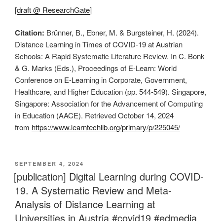
[
draft @ ResearchGate
]
Citation:
Brünner, B., Ebner, M. & Burgsteiner, H. (2024).
Distance Learning in Times of COVID-19 at Austrian
Schools: A Rapid Systematic Literature Review. In C. Bonk
& G. Marks (Eds.), Proceedings of E-Learn: World
Conference on E-Learning in Corporate, Government,
Healthcare, and Higher Education (pp. 544-549). Singapore,
Singapore: Association for the Advancement of Computing
in Education (AACE). Retrieved October 14, 2024
from
https://www.learntechlib.org/primary/p/225045/
VERÖFFENTLICHT
SEPTEMBER 4, 2024
AM
[publication] Digital Learning during COVID-
19. A Systematic Review and Meta-
Analysis of Distance Learning at
Universities in Austria #covid19 #edmedia