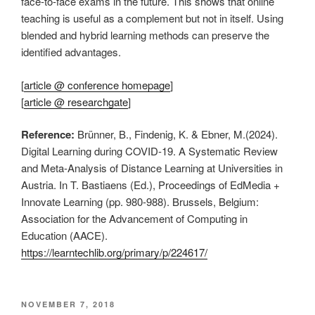
face-to-face exams in the future. This shows that online
teaching is useful as a complement but not in itself. Using
blended and hybrid learning methods can preserve the
identified advantages.
[
article @ conference homepage
]
[
article @ researchgate
]
Reference:
Brünner, B., Findenig, K. & Ebner, M.(2024).
Digital Learning during COVID-19. A Systematic Review
and Meta-Analysis of Distance Learning at Universities in
Austria. In T. Bastiaens (Ed.), Proceedings of EdMedia +
Innovate Learning (pp. 980-988). Brussels, Belgium:
Association for the Advancement of Computing in
Education (AACE).
https://learntechlib.org/primary/p/224617/
VERÖFFENTLICHT
NOVEMBER 7, 2018