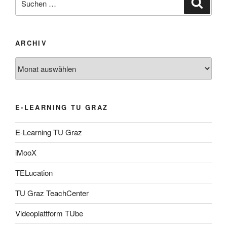
Suche
nach:
ARCHIV
Archiv
E-LEARNING TU GRAZ
E-Learning TU Graz
iMooX
TELucation
TU Graz TeachCenter
Videoplattform TUbe