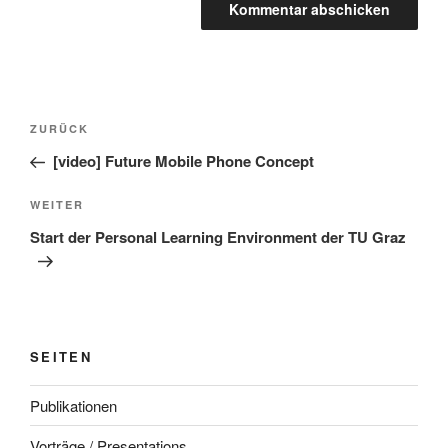
Beitragsnavigation
Vorheriger
ZURÜCK
Beitrag
[video] Future Mobile Phone Concept
Nächster
WEITER
Beitrag
Start der Personal Learning Environment der TU Graz
SEITEN
Publikationen
Vorträge / Presentations