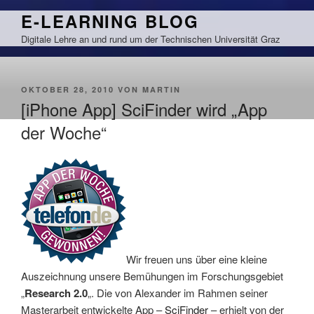
Zum
E-LEARNING BLOG
Inhalt
Digitale Lehre an und rund um der Technischen Universität Graz
springen
VERÖFFENTLICHT
OKTOBER 28, 2010
VON
MARTIN
AM
[iPhone App] SciFinder wird „App
der Woche“
Wir freuen uns über eine kleine
Auszeichnung unsere Bemühungen im Forschungsgebiet
„
Research 2.0
„. Die von Alexander im Rahmen seiner
Masterarbeit entwickelte App –
SciFinder
– erhielt von der