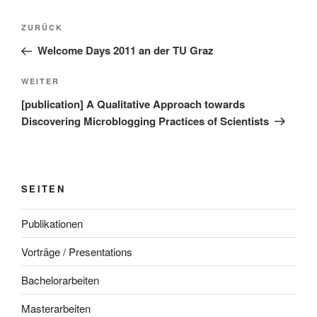
Beitragsnavigation
Vorheriger
ZURÜCK
Beitrag
Welcome Days 2011 an der TU Graz
Nächster
WEITER
Beitrag
[publication] A Qualitative Approach towards
Discovering Microblogging Practices of Scientists
SEITEN
Publikationen
Vorträge / Presentations
Bachelorarbeiten
Masterarbeiten