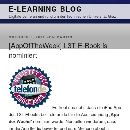
Zum
E-LEARNING BLOG
Inhalt
Digitale Lehre an und rund um der Technischen Universität Graz
springen
VERÖFFENTLICHT
OKTOBER 5, 2011
VON
MARTIN
AM
[AppOfTheWeek] L3T E-Book is
nominiert
Es freut uns sehr, dass die
iPad App
des L3T Ebooks
bei
Telefon.de
für die Auszeichnung „
App
der Woche
“ nominiert wurde. Nun bitten wir darum, dass
ihr die App fleißig bewertet und eure Meinung abgeht.