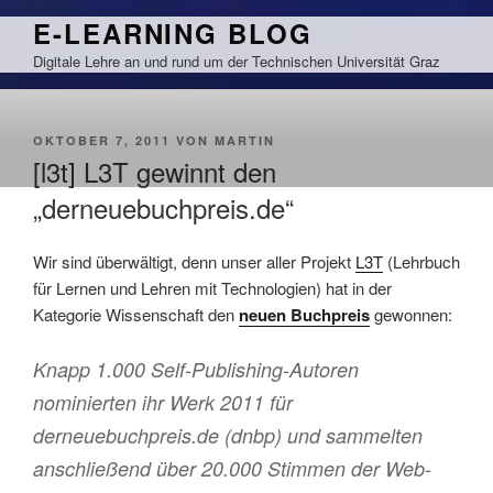
Zum
E-LEARNING BLOG
Inhalt
Digitale Lehre an und rund um der Technischen Universität Graz
springen
VERÖFFENTLICHT
OKTOBER 7, 2011
VON
MARTIN
AM
[l3t] L3T gewinnt den
„derneuebuchpreis.de“
Wir sind überwältigt, denn unser aller Projekt
L3T
(Lehrbuch
für Lernen und Lehren mit Technologien) hat in der
Kategorie Wissenschaft den
neuen Buchpreis
gewonnen:
Knapp 1.000 Self-Publishing-Autoren
nominierten ihr Werk 2011 für
derneuebuchpreis.de (dnbp) und sammelten
anschließend über 20.000 Stimmen der Web-