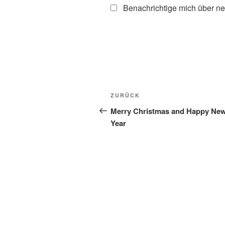
Benachrichtige mich über ne
Beitragsnavigation
Vorheriger
ZURÜCK
Beitrag
Merry Christmas and Happy Ne
Year