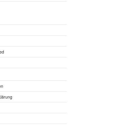
ed
en
lärung