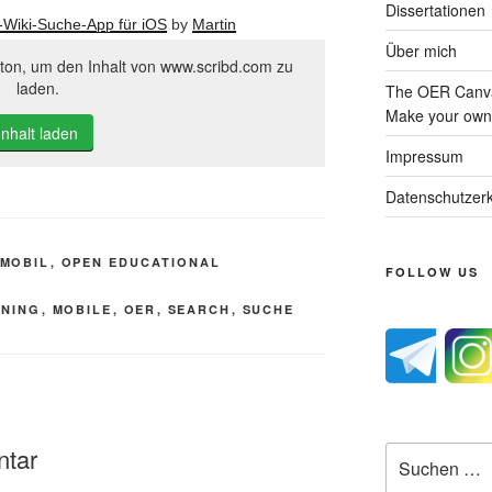
Dissertationen
-Wiki-Suche-App für iOS
by
Martin
Über mich
tton, um den Inhalt von www.scribd.com zu
laden.
The OER Canva
Make your own 
Inhalt laden
Impressum
Datenschutzerk
MOBIL
,
OPEN EDUCATIONAL
FOLLOW US
NING
,
MOBILE
,
OER
,
SEARCH
,
SUCHE
ntar
Suche
nach: