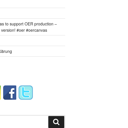
s to support OER production –
version! #oer #oercanvas
lärung
Suchen