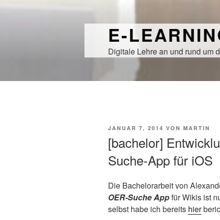
Zum
Inhalt
E-LEARNI
springen
Digitale Lehre an und rund um d
VERÖFFENTLICHT
JANUAR 7, 2014
VON
MARTIN
AM
[bachelor] Entwickl
Suche-App für iOS
Die Bachelorarbeit von Alexand
OER-Suche App
für Wikis ist 
selbst habe ich bereits
hier
beric