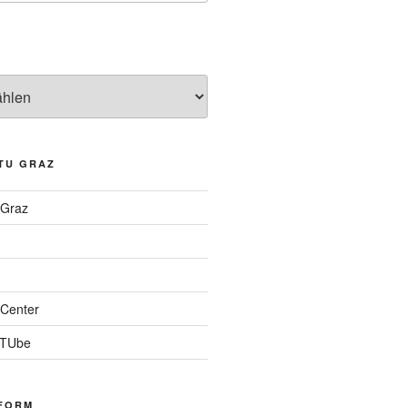
TU GRAZ
 Graz
Center
 TUbe
FORM