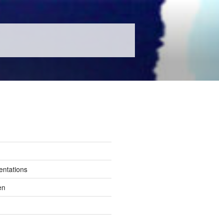
entations
en