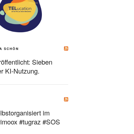
A SCHÖN
ffentlicht: Sieben
r KI-Nutzung.
bstorganisiert im
#imoox #tugraz #SOS