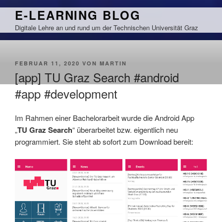
Zum
E-LEARNING BLOG
Inhalt
Digitale Lehre an und rund um der Technischen Universität Graz
springen
VERÖFFENTLICHT
FEBRUAR 11, 2020
VON
MARTIN
AM
[app] TU Graz Search #android
#app #development
Im Rahmen einer Bachelorarbeit wurde die Android App
„
TU Graz Search
“ überarbeitet bzw. eigentlich neu
programmiert. Sie steht ab sofort zum Download bereit: