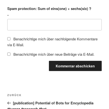
Spam protection: Sum of eins(one) + sechs(six) ?
*
Benachrichtige mich über nachfolgende Kommentare
via E-Mail.
Benachrichtige mich über neue Beiträge via E-Mail.
Beitragsnavigation
Vorheriger
ZURÜCK
Beitrag
[publication] Potential of Bots for Encyclopedia
#tugraz #research #bot