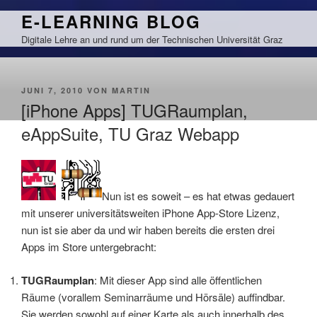
Zum
E-LEARNING BLOG
Inhalt
Digitale Lehre an und rund um der Technischen Universität Graz
springen
VERÖFFENTLICHT
JUNI 7, 2010
VON
MARTIN
AM
[iPhone Apps] TUGRaumplan,
eAppSuite, TU Graz Webapp
Nun ist es soweit – es hat etwas gedauert
mit unserer universitätsweiten iPhone App-Store Lizenz,
nun ist sie aber da und wir haben bereits die ersten drei
Apps im Store untergebracht:
TUGRaumplan
: Mit dieser App sind alle öffentlichen
Räume (vorallem Seminarräume und Hörsäle) auffindbar.
Sie werden sowohl auf einer Karte als auch innerhalb des