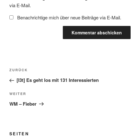
via E-Mail.
Benachrichtige mich über neue Beiträge via E-Mail.
Beitragsnavigation
Vorheriger
ZURÜCK
Beitrag
[l3t] Es geht los mit 131 Interessierten
Nächster
WEITER
Beitrag
WM – Fieber
SEITEN