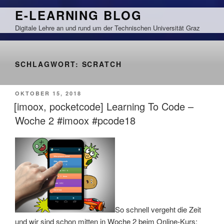
Zum
E-LEARNING BLOG
Inhalt
Digitale Lehre an und rund um der Technischen Universität Graz
springen
SCHLAGWORT:
SCRATCH
VERÖFFENTLICHT
OKTOBER 15, 2018
AM
[imoox, pocketcode] Learning To Code –
Woche 2 #imoox #pcode18
So schnell vergeht die Zeit
und wir sind schon mitten in Woche 2 beim Online-Kurs: