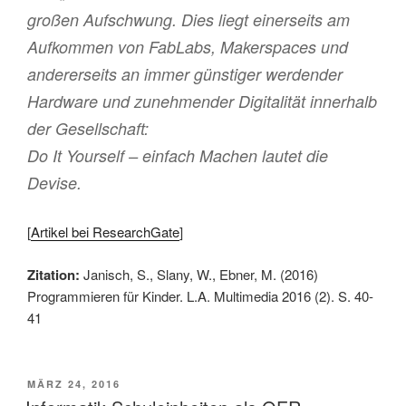
großen Aufschwung. Dies liegt einerseits am
Aufkommen von FabLabs, Makerspaces und
andererseits an immer günstiger werdender
Hardware und zunehmender Digitalität innerhalb
der Gesellschaft:
Do It Yourself – einfach Machen lautet die
Devise.
[
Artikel bei ResearchGate
]
Zitation:
Janisch, S., Slany, W., Ebner, M. (2016)
Programmieren für Kinder. L.A. Multimedia 2016 (2). S. 40-
41
VERÖFFENTLICHT
MÄRZ 24, 2016
AM