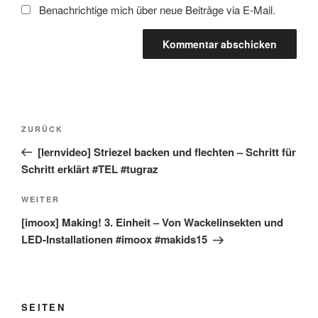
Benachrichtige mich über neue Beiträge via E-Mail.
Beitragsnavigation
Vorheriger
ZURÜCK
Beitrag
[lernvideo] Striezel backen und flechten – Schritt für
Schritt erklärt #TEL #tugraz
Nächster
WEITER
Beitrag
[imoox] Making! 3. Einheit – Von Wackelinsekten und
LED-Installationen #imoox #makids15
SEITEN