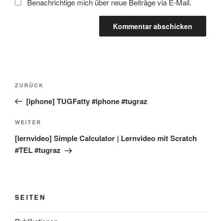
Benachrichtige mich über neue Beiträge via E-Mail.
Beitragsnavigation
Vorheriger
ZURÜCK
Beitrag
[iphone] TUGFatty #iphone #tugraz
Nächster
WEITER
Beitrag
[lernvideo] Simple Calculator | Lernvideo mit Scratch
#TEL #tugraz
SEITEN