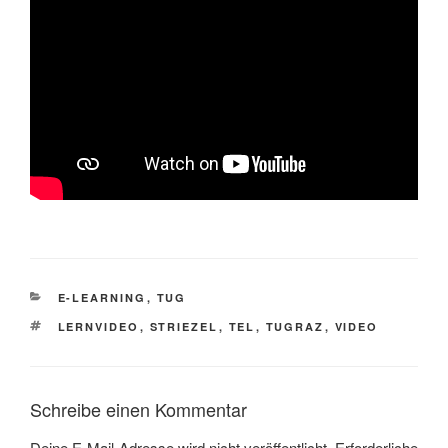
KATEGORIEN
E-LEARNING
,
TUG
SCHLAGWÖRTER
LERNVIDEO
,
STRIEZEL
,
TEL
,
TUGRAZ
,
VIDEO
Schreibe einen Kommentar
Deine E-Mail-Adresse wird nicht veröffentlicht.
Erforderliche