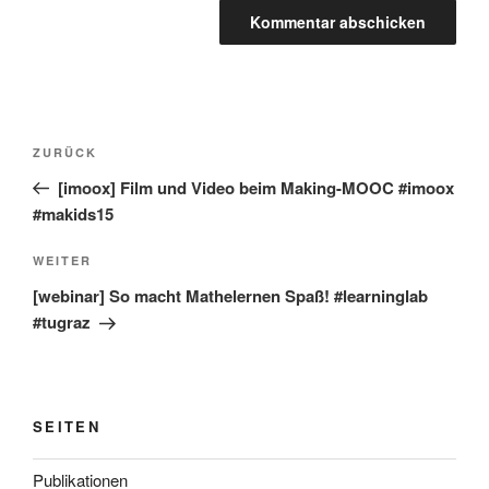
Beitragsnavigation
Vorheriger
ZURÜCK
Beitrag
[imoox] Film und Video beim Making-MOOC #imoox
#makids15
Nächster
WEITER
Beitrag
[webinar] So macht Mathelernen Spaß! #learninglab
#tugraz
SEITEN
Publikationen