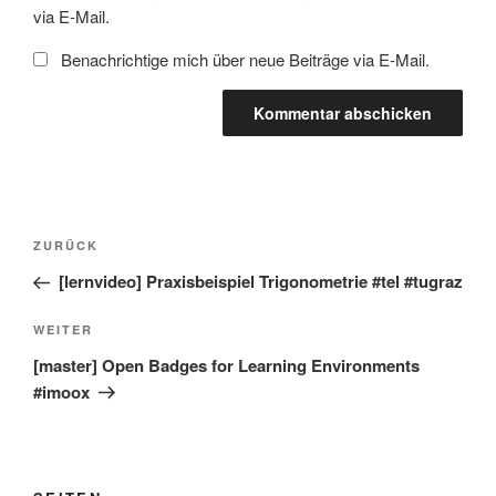
via E-Mail.
Benachrichtige mich über neue Beiträge via E-Mail.
Beitragsnavigation
Vorheriger
ZURÜCK
Beitrag
[lernvideo] Praxisbeispiel Trigonometrie #tel #tugraz
Nächster
WEITER
Beitrag
[master] Open Badges for Learning Environments
#imoox