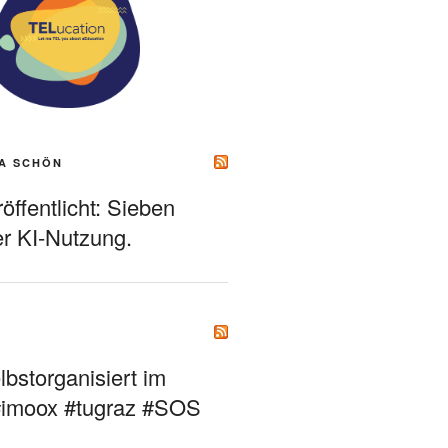
A SCHÖN
ffentlicht: Sieben
r KI-Nutzung.
bstorganisiert im
#imoox #tugraz #SOS