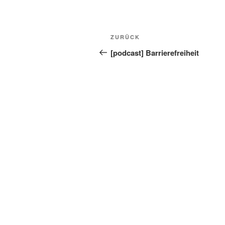
Beitragsnavigation
Vorheriger
ZURÜCK
Beitrag
[podcast] Barrierefreiheit