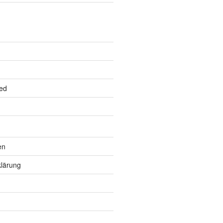
ed
en
lärung