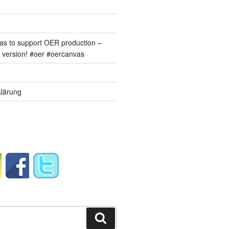
s to support OER production –
version! #oer #oercanvas
lärung
Suchen