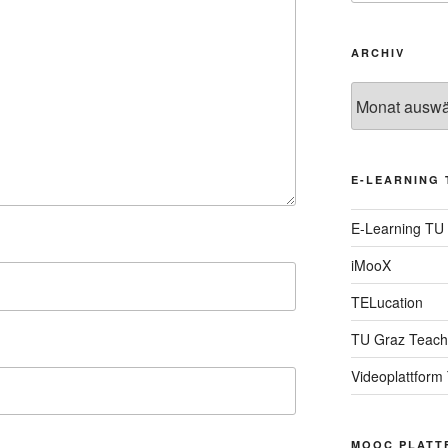
ARCHIV
Archiv
E-LEARNING 
E-Learning TU
iMooX
TELucation
TU Graz Teach
Videoplattform
MOOC PLATT