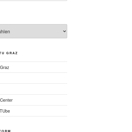
TU GRAZ
 Graz
Center
 TUbe
FORM