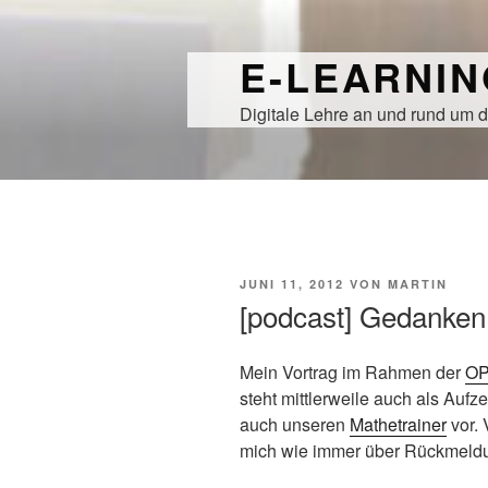
Zum
Inhalt
E-LEARNI
springen
Digitale Lehre an und rund um d
VERÖFFENTLICHT
JUNI 11, 2012
VON
MARTIN
AM
[podcast] Gedanken 
Mein Vortrag im Rahmen der
OP
steht mittlerweile auch als Aufz
auch unseren
Mathetrainer
vor. 
mich wie immer über Rückmeld