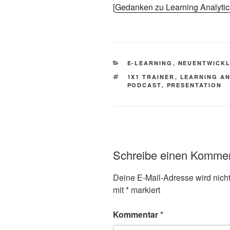
[
Gedanken zu Learning Analytic
KATEGORIEN
E-LEARNING
,
NEUENTWICK
SCHLAGWÖRTER
1X1 TRAINER
,
LEARNING AN
PODCAST
,
PRESENTATION
Schreibe einen Komme
Deine E-Mail-Adresse wird nicht 
mit
*
markiert
Kommentar
*