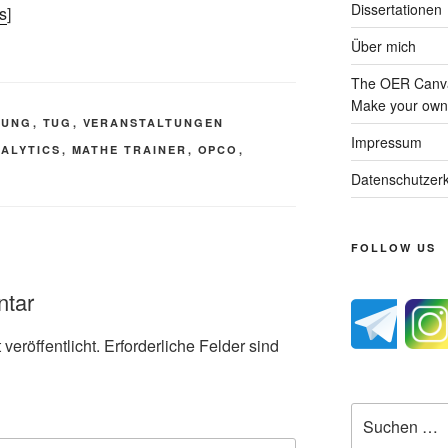
Dissertationen
s
]
Über mich
The OER Canva
Make your own 
LUNG
,
TUG
,
VERANSTALTUNGEN
Impressum
ALYTICS
,
MATHE TRAINER
,
OPCO
,
Datenschutzerk
FOLLOW US
ntar
veröffentlicht.
Erforderliche Felder sind
Suche
nach: