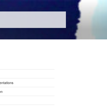
entations
en