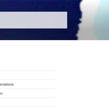
entations
en