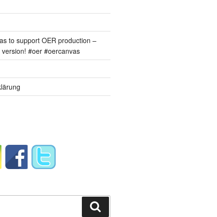
s to support OER production –
version! #oer #oercanvas
lärung
Suchen