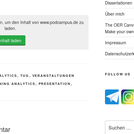
Dissertationen
Über mich
ton, um den Inhalt von www.podcampus.de zu
The OER Canva
laden.
Make your own 
Inhalt laden
Impressum
Datenschutzerk
FOLLOW US
ALYTICS
,
TUG
,
VERANSTALTUNGEN
NING ANALYTICS
,
PRESENTATION
,
Suche
ntar
nach: