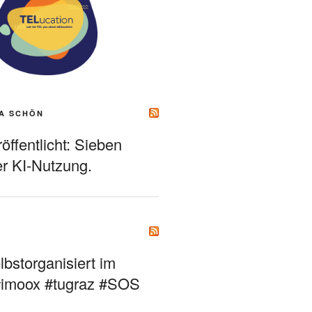
A SCHÖN
ffentlicht: Sieben
r KI-Nutzung.
bstorganisiert im
#imoox #tugraz #SOS