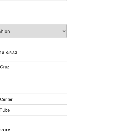
TU GRAZ
 Graz
Center
 TUbe
FORM