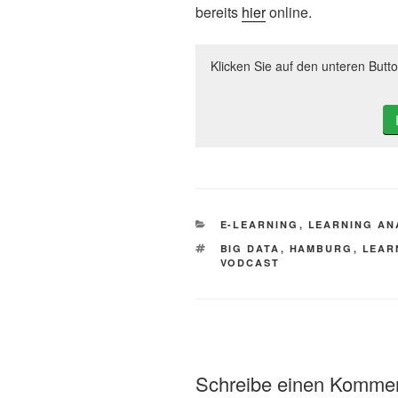
bereits
hier
online.
Klicken Sie auf den unteren But
KATEGORIEN
E-LEARNING
,
LEARNING AN
SCHLAGWÖRTER
BIG DATA
,
HAMBURG
,
LEAR
VODCAST
Schreibe einen Komme