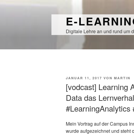
Zum
Inhalt
E-LEARNI
springen
Digitale Lehre an und rund um d
VERÖFFENTLICHT
JANUAR 11, 2017
VON
MARTIN
AM
[vodcast] Learning 
Data das Lernverhal
#LearningAnalytics
Mein Vortrag auf der Campus In
wurde aufgezeichnet und steht o