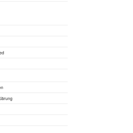
ed
en
lärung