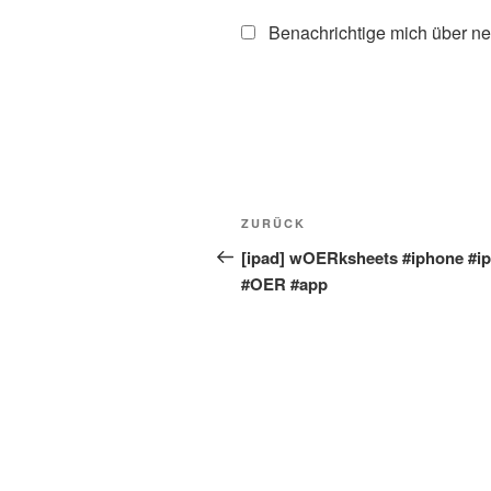
Benachrichtige mich über ne
Beitragsnavigation
Vorheriger
ZURÜCK
Beitrag
[ipad] wOERksheets #iphone #i
#OER #app