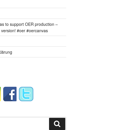
s to support OER production –
version! #oer #oercanvas
lärung
Suchen