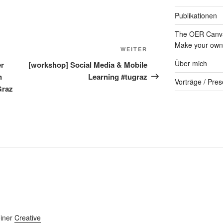
Publikationen
The OER Canva
Make your own 
Nächster
WEITER
Beitrag
Über mich
er
[workshop] Social Media & Mobile
n
Learning #tugraz
Vorträge / Pres
Graz
einer
Creative