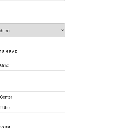
TU GRAZ
 Graz
Center
 TUbe
FORM