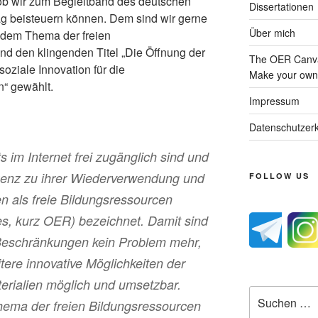
ob wir zum Begleitband des deutschen
Dissertationen
rag beisteuern können. Dem sind wir gerne
Über mich
dem Thema der freien
d den klingenden Titel „Die Öffnung der
The OER Canva
soziale Innovation für die
Make your own 
“ gewählt.
Impressum
Datenschutzerk
ts im Internet frei zugänglich sind und
izenz zu ihrer Wiederverwendung und
FOLLOW US
n als freie Bildungsressourcen
s, kurz OER) bezeichnet. Damit sind
 Beschränkungen kein Problem mehr,
ere innovative Möglichkeiten der
erialien möglich und umsetzbar.
Suche
Thema der freien Bildungsressourcen
nach: