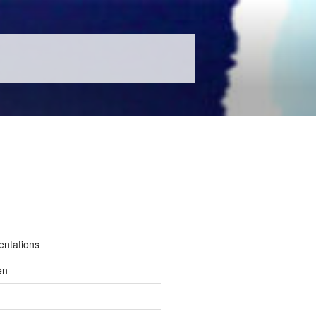
entations
en