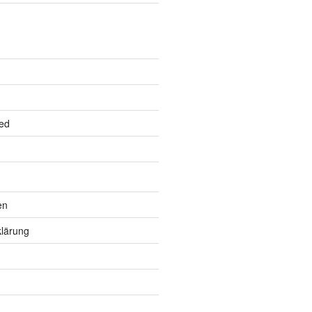
ed
en
lärung