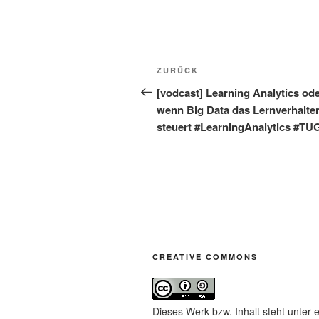
Beitragsnavigation
Vorheriger
ZURÜCK
Beitrag
[vodcast] Learning Analytics od
wenn Big Data das Lernverhalte
steuert #LearningAnalytics #TU
CREATIVE COMMONS
Dieses Werk bzw. Inhalt steht unter 