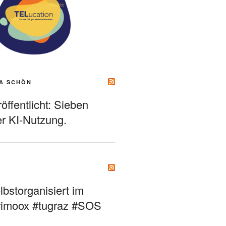
A SCHÖN
ffentlicht: Sieben
r KI-Nutzung.
bstorganisiert im
#imoox #tugraz #SOS