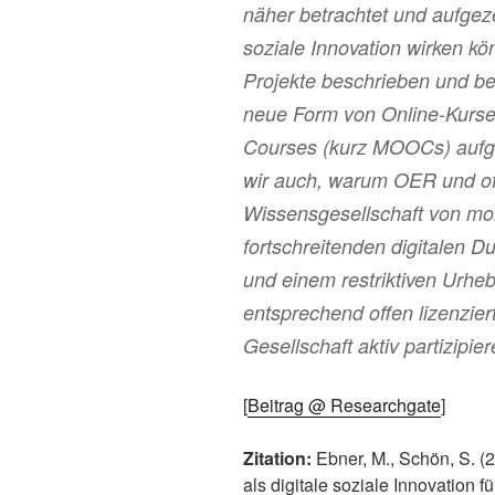
näher betrachtet und aufgeze
soziale Innovation wirken k
Projekte beschrieben und b
neue Form von Online-Kurs
Courses (kurz MOOCs) aufge
wir auch, warum OER und of
Wissensgesellschaft von mor
fortschreitenden digitalen 
und einem restriktiven Urheb
entsprechend offen lizenzier
Gesellschaft aktiv partizipie
[
Beitrag @ Researchgate
]
Zitation:
Ebner, M., Schön, S. (
als digitale soziale Innovation 