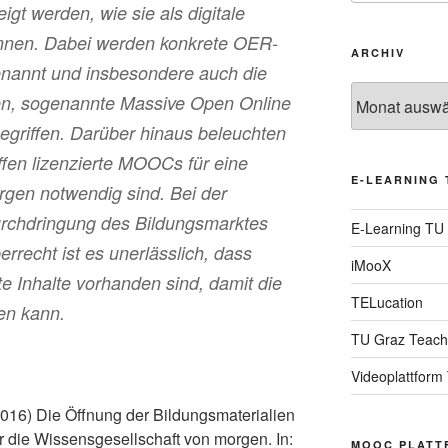
igt werden, wie sie als digitale
önnen. Dabei werden konkrete OER-
ARCHIV
enannt und insbesondere auch die
Archiv
en, sogenannte Massive Open Online
griffen. Darüber hinaus beleuchten
fen lizenzierte MOOCs für eine
E-LEARNING 
gen notwendig sind. Bei der
Durchdringung des Bildungsmarktes
E-Learning TU
errecht ist es unerlässlich, dass
iMooX
te Inhalte vorhanden sind, damit die
TELucation
ren kann.
TU Graz Teach
Videoplattform
2016) Die Öffnung der Bildungsmaterialien
für die Wissensgesellschaft von morgen. In:
MOOC PLATT