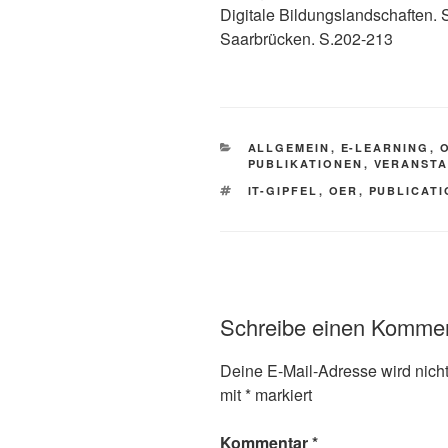
Digitale Bildungslandschaften. 
Saarbrücken. S.202-213
KATEGORIEN
ALLGEMEIN
,
E-LEARNING
,
PUBLIKATIONEN
,
VERANST
SCHLAGWÖRTER
IT-GIPFEL
,
OER
,
PUBLICATI
Schreibe einen Komme
Deine E-Mail-Adresse wird nicht 
mit
*
markiert
Kommentar
*