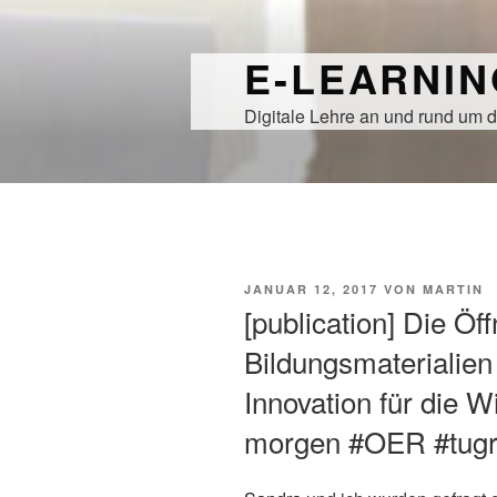
Zum
Inhalt
E-LEARNI
springen
Digitale Lehre an und rund um d
VERÖFFENTLICHT
JANUAR 12, 2017
VON
MARTIN
AM
[publication] Die Öf
Bildungsmaterialien 
Innovation für die 
morgen #OER #tug