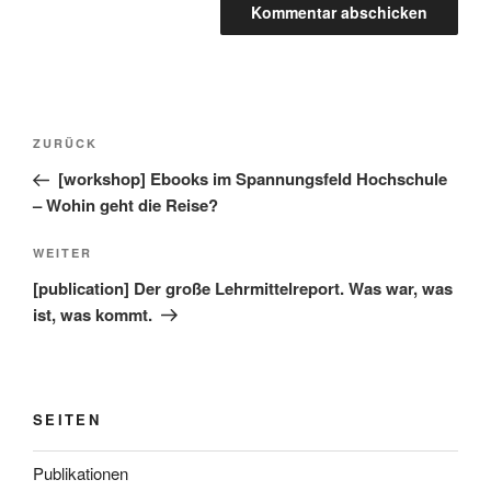
Beitragsnavigation
Vorheriger
ZURÜCK
Beitrag
[workshop] Ebooks im Spannungsfeld Hochschule
– Wohin geht die Reise?
Nächster
WEITER
Beitrag
[publication] Der große Lehrmittelreport. Was war, was
ist, was kommt.
SEITEN
Publikationen