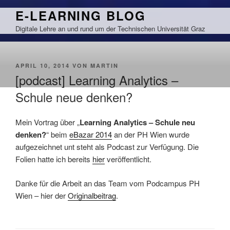
Zum
E-LEARNING BLOG
Inhalt
Digitale Lehre an und rund um der Technischen Universität Graz
springen
VERÖFFENTLICHT
APRIL 10, 2014
VON
MARTIN
AM
[podcast] Learning Analytics –
Schule neue denken?
Mein Vortrag über „
Learning Analytics – Schule neu
denken?
“ beim
eBazar 2014
an der PH Wien wurde
aufgezeichnet unt steht als Podcast zur Verfügung. Die
Folien hatte ich bereits
hier
veröffentlicht.
Danke für die Arbeit an das Team vom Podcampus PH
Wien – hier der
Originalbeitrag
.