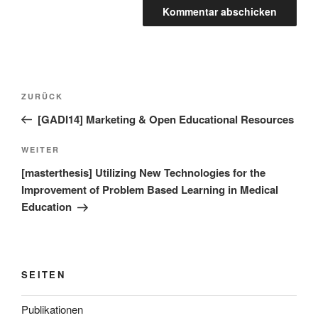
Beitragsnavigation
Vorheriger
ZURÜCK
Beitrag
[GADI14] Marketing & Open Educational Resources
Nächster
WEITER
Beitrag
[masterthesis] Utilizing New Technologies for the
Improvement of Problem Based Learning in Medical
Education
SEITEN
Publikationen