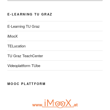
E-LEARNING TU GRAZ
E-Learning TU Graz
iMooX
TELucation
TU Graz TeachCenter
Videoplattform TUbe
MOOC PLATTFORM