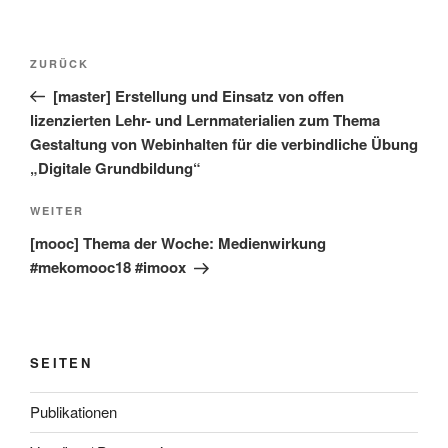
Beitragsnavigation
Vorheriger
ZURÜCK
Beitrag
[master] Erstellung und Einsatz von offen
lizenzierten Lehr- und Lernmaterialien zum Thema
Gestaltung von Webinhalten für die verbindliche Übung
„Digitale Grundbildung“
Nächster
WEITER
Beitrag
[mooc] Thema der Woche: Medienwirkung
#mekomooc18 #imoox
SEITEN
Publikationen