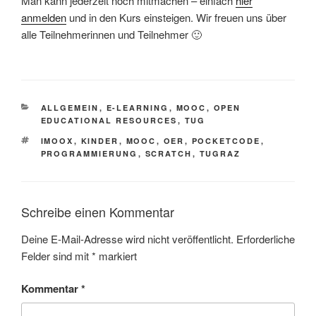
Man kann jederzeit noch mitmachen – einfach
hier
anmelden
und in den Kurs einsteigen. Wir freuen uns über
alle Teilnehmerinnen und Teilnehmer 🙂
KATEGORIEN
ALLGEMEIN
,
E-LEARNING
,
MOOC
,
OPEN
EDUCATIONAL RESOURCES
,
TUG
SCHLAGWÖRTER
IMOOX
,
KINDER
,
MOOC
,
OER
,
POCKETCODE
,
PROGRAMMIERUNG
,
SCRATCH
,
TUGRAZ
Schreibe einen Kommentar
Deine E-Mail-Adresse wird nicht veröffentlicht.
Erforderliche
Felder sind mit
*
markiert
Kommentar
*