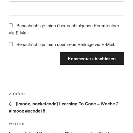
Benachrichtige mich über nachfolgende Kommentare
via E-Mail.
Benachrichtige mich über neue Beiträge via E-Mail.
Beitragsnavigation
Vorheriger
ZURÜCK
Beitrag
[imoox, pocketcode] Learning To Code – Woche 2
#imoox #pcode18
Nächster
WEITER
Beitrag