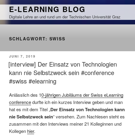
Zum
E-LEARNING BLOG
Inhalt
Digitale Lehre an und rund um der Technischen Universität Graz
springen
SCHLAGWORT:
SWISS
VERÖFFENTLICHT
JUNI 7, 2019
AM
[interview] Der Einsatz von Technologien
kann nie Selbstzweck sein #conference
#swiss #elearning
Anlässlich des 1
0-jährigen Jubiläums der Swiss eLearning
conference
durfte ich ein kurzes Interview geben und man
hat es mit dem Titel „
Der Einsatz von Technologien kann
nie Selbstzweck sein
“ versehen. Zum Nachlesen steht es
zusammen mit den Interviews meiner 21 Kolleginnen und
Kollegen
hier
.