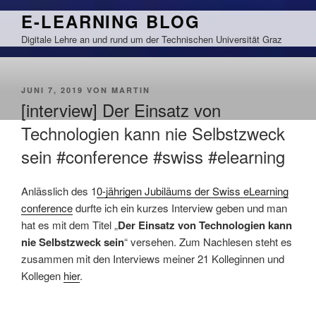
Zum
E-LEARNING BLOG
Inhalt
Digitale Lehre an und rund um der Technischen Universität Graz
springen
VERÖFFENTLICHT
JUNI 7, 2019
VON
MARTIN
AM
[interview] Der Einsatz von
Technologien kann nie Selbstzweck
sein #conference #swiss #elearning
Anlässlich des 1
0-jährigen Jubiläums der Swiss eLearning
conference
durfte ich ein kurzes Interview geben und man
hat es mit dem Titel „
Der Einsatz von Technologien kann
nie Selbstzweck sein
“ versehen. Zum Nachlesen steht es
zusammen mit den Interviews meiner 21 Kolleginnen und
Kollegen
hier
.