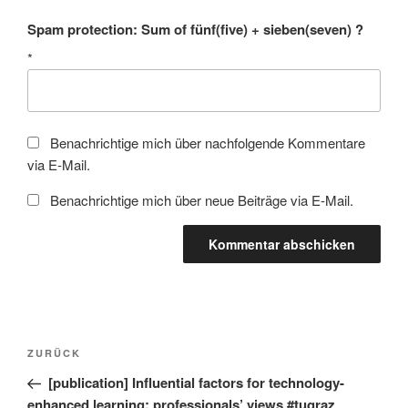
Spam protection: Sum of fünf(five) + sieben(seven) ?
*
Benachrichtige mich über nachfolgende Kommentare
via E-Mail.
Benachrichtige mich über neue Beiträge via E-Mail.
Beitragsnavigation
Vorheriger
ZURÜCK
Beitrag
[publication] Influential factors for technology-
enhanced learning: professionals’ views #tugraz