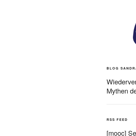
BLOG SANDR
Wiederverö
Mythen de
RSS FEED
[mooc] Sel