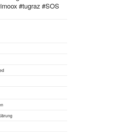
#imoox #tugraz #SOS
ed
en
lärung