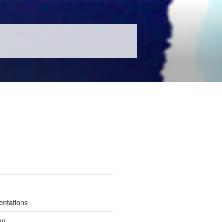
entations
en