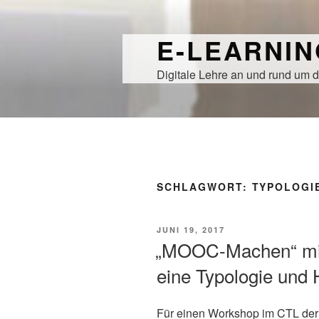
Zum
Inhalt
E-LEARNI
springen
Digitale Lehre an und rund um d
SCHLAGWORT:
TYPOLOGI
VERÖFFENTLICHT
JUNI 19, 2017
AM
„MOOC-Machen“ mit
eine Typologie und
Für einen Workshop im CTL der