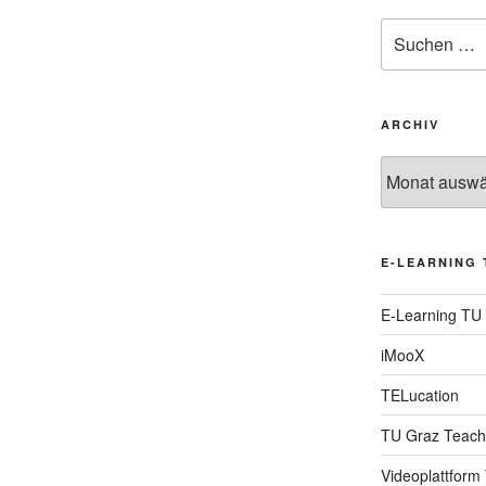
Suche
nach:
ARCHIV
Archiv
E-LEARNING 
E-Learning TU
iMooX
TELucation
TU Graz Teach
Videoplattform