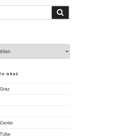
Suchen
TU GRAZ
 Graz
Center
 TUbe