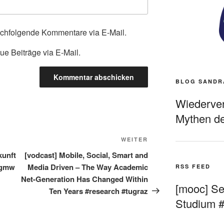
achfolgende Kommentare via E-Mail.
ue Beiträge via E-Mail.
BLOG SANDR
Wiederverö
Mythen de
Nächster
WEITER
Beitrag
kunft
[vodcast] Mobile, Social, Smart and
#gmw
Media Driven – The Way Academic
RSS FEED
Net-Generation Has Changed Within
[mooc] Sel
Ten Years #research #tugraz
Studium 