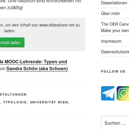
die. Und natürlich sind Ähnlichkeiten mit
Dissertationen
en zufällig!
Über mich
The OER Canva
on, um den Inhalt von www.slideshare.net zu
Make your own 
laden.
Impressum
Inhalt laden
Datenschutzerk
ls MOOC-Lehrende: Typen und
rom
Sandra Schön (aka Schoen)
FOLLOW US
STALTUNGEN
C
,
TYPOLOGIE
,
UNIVERSITÄT WIEN
,
Suche
nach: