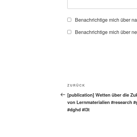
Benachrichtige mich über n
Benachrichtige mich über ne
Beitragsnavigation
Vorheriger
ZURÜCK
Beitrag
[publication] Wetten über die Zu
von Lernmaterialien #research 
#dghd #l3t