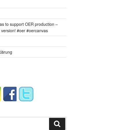
s to support OER production –
version! #oer #oercanvas
lärung
Suchen