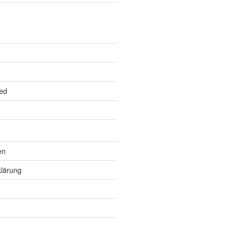
ed
en
lärung