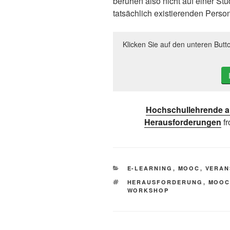
beruhen also nicht auf einer Stu
tatsächlich existierenden Person
Klicken Sie auf den unteren Butt
Hochschullehrende a
Herausforderungen
f
KATEGORIEN
E-LEARNING
,
MOOC
,
VERAN
SCHLAGWÖRTER
HERAUSFORDERUNG
,
MOO
WORKSHOP