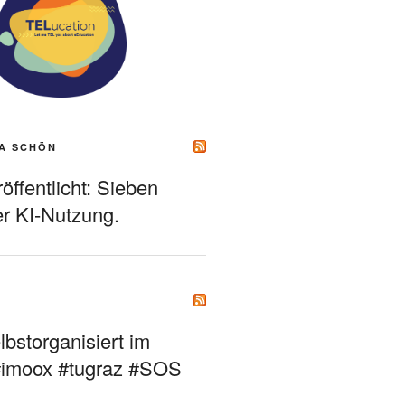
A SCHÖN
ffentlicht: Sieben
r KI-Nutzung.
bstorganisiert im
#imoox #tugraz #SOS