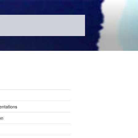
entations
en