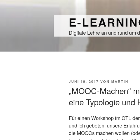
Zum
Inhalt
E-LEARNI
springen
Digitale Lehre an und rund um d
VERÖFFENTLICHT
JUNI 19, 2017
VON
MARTIN
AM
„MOOC-Machen“ mit
eine Typologie und
Für einen Workshop im CTL der
und ich gebeten, unsere Erfahr
die MOOCs machen wollen (oder 