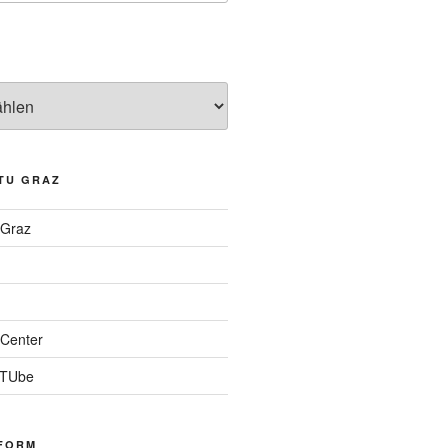
TU GRAZ
 Graz
Center
 TUbe
FORM