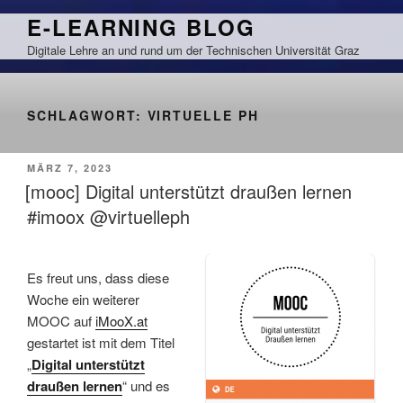
Zum
E-LEARNING BLOG
Inhalt
Digitale Lehre an und rund um der Technischen Universität Graz
springen
SCHLAGWORT:
VIRTUELLE PH
VERÖFFENTLICHT
MÄRZ 7, 2023
AM
[mooc] Digital unterstützt draußen lernen
#imoox @virtuelleph
Es freut uns, dass diese
Woche ein weiterer
MOOC auf
iMooX.at
gestartet ist mit dem Titel
„
Digital unterstützt
draußen lernen
“ und es