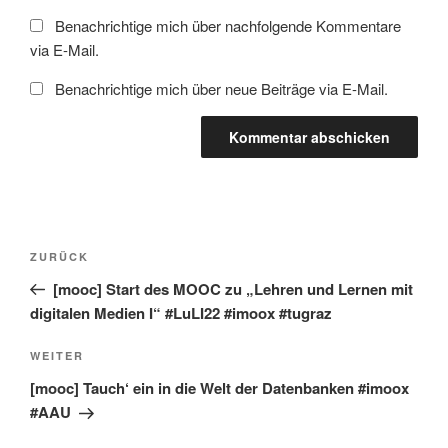
Benachrichtige mich über nachfolgende Kommentare
via E-Mail.
Benachrichtige mich über neue Beiträge via E-Mail.
Beitragsnavigation
Vorheriger
ZURÜCK
Beitrag
[mooc] Start des MOOC zu „Lehren und Lernen mit
digitalen Medien I“ #LuLI22 #imoox #tugraz
Nächster
WEITER
Beitrag
[mooc] Tauch‘ ein in die Welt der Datenbanken #imoox
#AAU