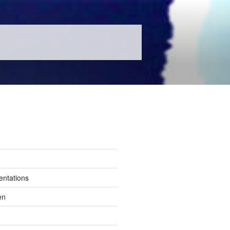
entations
en