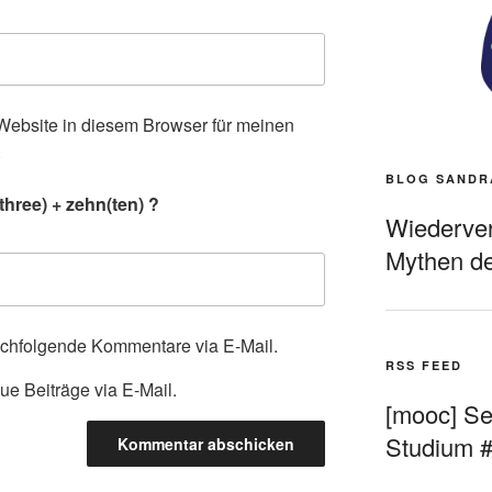
ebsite in diesem Browser für meinen
.
BLOG SANDR
three) + zehn(ten) ?
Wiederverö
Mythen de
achfolgende Kommentare via E-Mail.
RSS FEED
ue Beiträge via E-Mail.
[mooc] Sel
Studium 