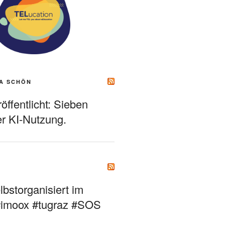
A SCHÖN
ffentlicht: Sieben
r KI-Nutzung.
bstorganisiert im
#imoox #tugraz #SOS