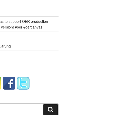
s to support OER production –
version! #oer #oercanvas
lärung
Suchen