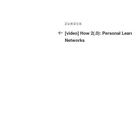
Beitragsnavigation
Vorheriger
ZURÜCK
Beitrag
[video] How 2(.0): Personal Lear
Networks