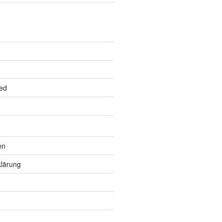
ed
en
lärung