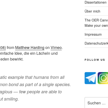
Dissertationen
Über mich
The OER Canva
Make your own 
Impressum
Datenschutzerk
008)
from
Matthew Harding
on
Vimeo
.
einfache Idee, die ein Lächeln und
Reden bewirkt.
FOLLOW US
atic example that humans from all
mon bond as part of a single species.
tagious — few people are able to
t smiling.
Suche
nach: