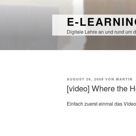
Zum
Inhalt
E-LEARNI
springen
Digitale Lehre an und rund um d
VERÖFFENTLICHT
AUGUST 26, 2008
VON
MARTIN
AM
[video] Where the He
Einfach zuerst einmal das Vide