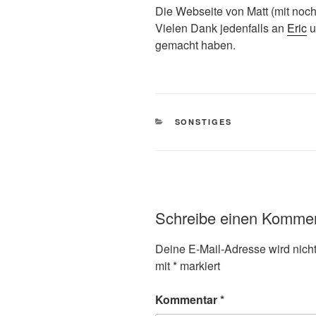
Die Webseite von Matt (mit noc
Vielen Dank jedenfalls an
Eric
u
gemacht haben.
KATEGORIEN
SONSTIGES
Schreibe einen Komme
Deine E-Mail-Adresse wird nicht 
mit
*
markiert
Kommentar
*