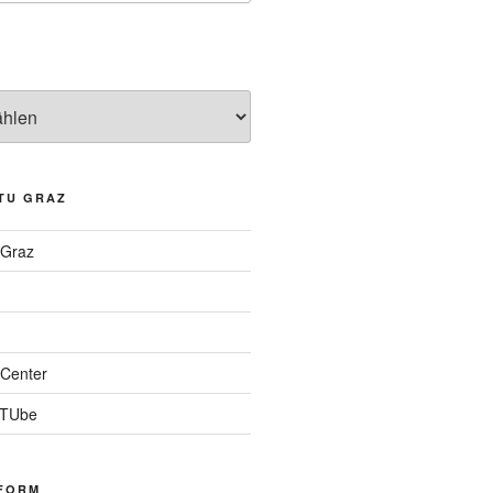
TU GRAZ
 Graz
Center
 TUbe
FORM