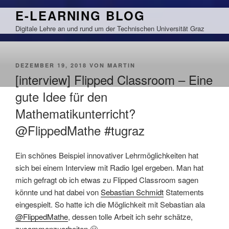
Zum
E-LEARNING BLOG
Inhalt
Digitale Lehre an und rund um der Technischen Universität Graz
springen
VERÖFFENTLICHT
DEZEMBER 19, 2018
VON
MARTIN
AM
[interview] Flipped Classroom – Eine
gute Idee für den
Mathematikunterricht?
@FlippedMathe #tugraz
Ein schönes Beispiel innovativer Lehrmöglichkeiten hat
sich bei einem Interview mit Radio Igel ergeben. Man hat
mich gefragt ob ich etwas zu Flipped Classroom sagen
könnte und hat dabei von
Sebastian Schmidt
Statements
eingespielt. So hatte ich die Möglichkeit mit Sebastian ala
@FlippedMathe
, dessen tolle Arbeit ich sehr schätze,
zusammenzuarbeiten 🙂