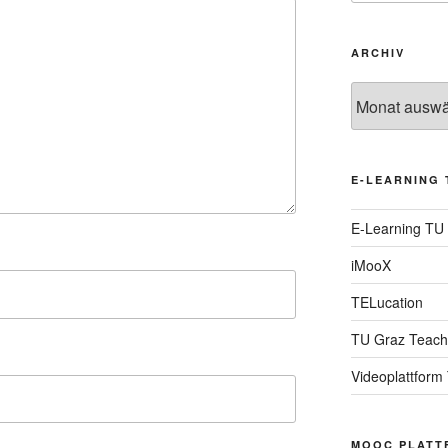
ARCHIV
Archiv
E-LEARNING 
E-Learning TU
iMooX
TELucation
TU Graz Teach
Videoplattform
MOOC PLATT