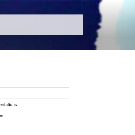
entations
en