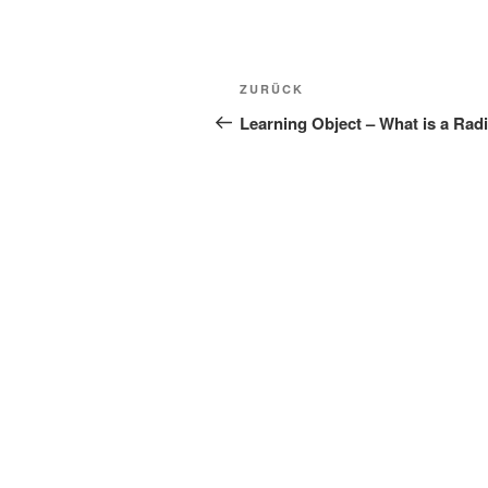
Beitragsnavigation
Vorheriger
ZURÜCK
Beitrag
Learning Object – What is a Rad