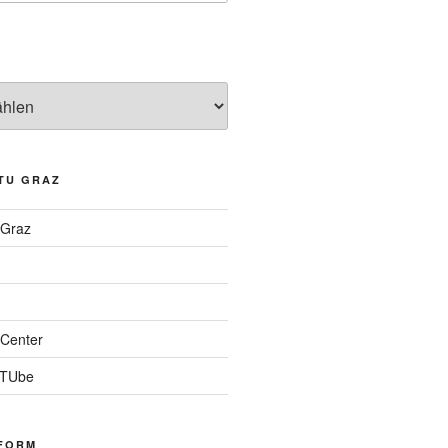
TU GRAZ
 Graz
Center
 TUbe
FORM