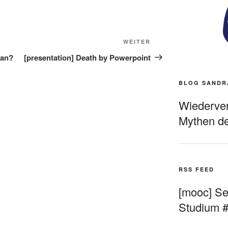
Nächster
WEITER
Beitrag
ian?
[presentation] Death by Powerpoint
BLOG SANDR
Wiederverö
Mythen de
RSS FEED
[mooc] Sel
Studium 