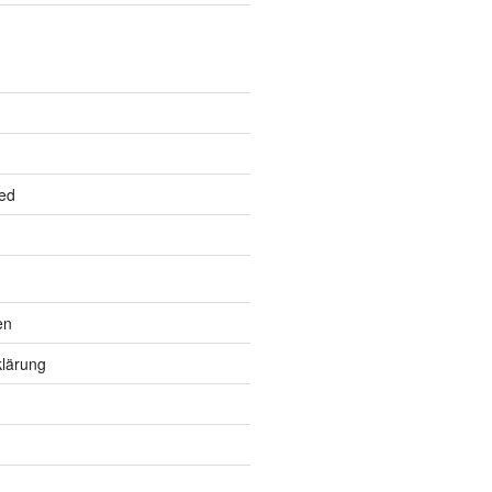
ed
en
lärung