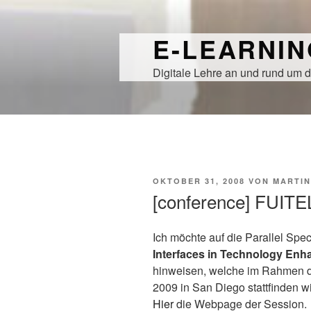
Zum
Inhalt
E-LEARNI
springen
Digitale Lehre an und rund um d
VERÖFFENTLICHT
OKTOBER 31, 2008
VON
MARTIN
AM
[conference] FUITE
Ich möchte auf die Parallel Spe
Interfaces in Technology Enh
hinweisen, welche im Rahmen 
2009 in San Diego stattfinden wi
Hier
die Webpage der Session.