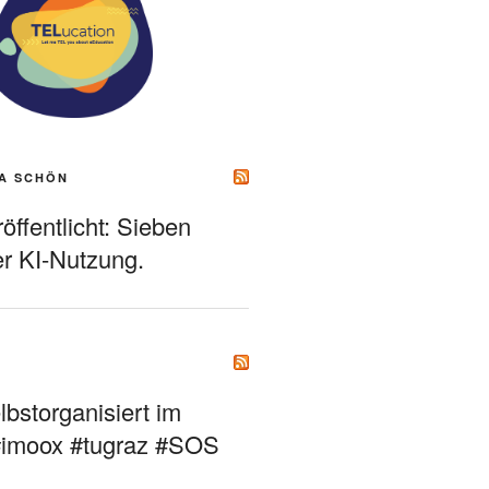
A SCHÖN
ffentlicht: Sieben
r KI-Nutzung.
bstorganisiert im
#imoox #tugraz #SOS