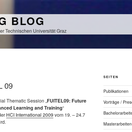
NG BLOG
er Technischen Universität Graz
SEITEN
L 09
Publikationen
cial Thematic Session „
FUITEL09: Future
Vorträge / Pres
anced Learning and Training
“
Bachelorarbeit
der
HCI International 2009
vom 19. – 24.7
rd.
Masterarbeiten