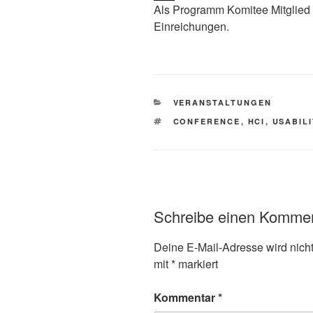
Als Programm Komitee Mitglied f
Einreichungen.
KATEGORIEN
VERANSTALTUNGEN
SCHLAGWÖRTER
CONFERENCE
,
HCI
,
USABIL
Schreibe einen Komme
Deine E-Mail-Adresse wird nicht 
mit
*
markiert
Kommentar
*