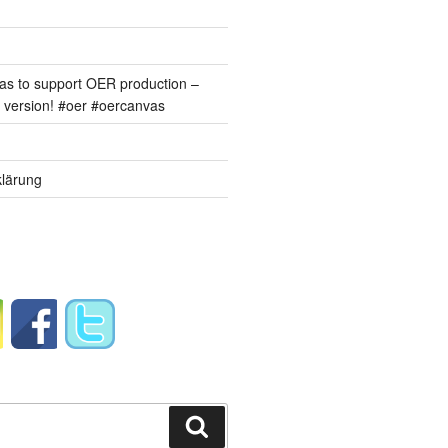
s to support OER production –
version! #oer #oercanvas
lärung
Suchen