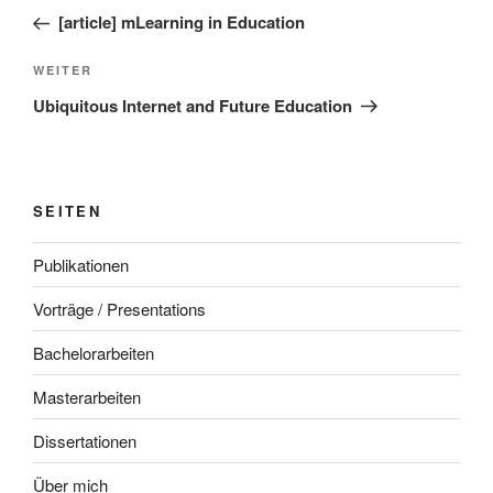
Beitrag
[article] mLearning in Education
Nächster
WEITER
Beitrag
Ubiquitous Internet and Future Education
SEITEN
Publikationen
Vorträge / Presentations
Bachelorarbeiten
Masterarbeiten
Dissertationen
Über mich