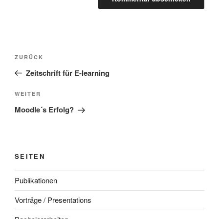
Beitragsnavigation
Vorheriger
ZURÜCK
Beitrag
Zeitschrift für E-learning
Nächster
WEITER
Beitrag
Moodle´s Erfolg?
SEITEN
Publikationen
Vorträge / Presentations