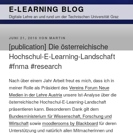
Zum
E-LEARNING BLOG
Inhalt
Digitale Lehre an und rund um der Technischen Universität Graz
springen
VERÖFFENTLICHT
JUNI 21, 2016
VON
MARTIN
AM
[publication] Die österreichische
Hochschul-E-Learning-Landschaft
#fnma #research
Nach über einem Jahr Arbeit freut es mich, dass ich in
meiner Rolle als Präsident des
Vereins Forum Neue
Medien in der Lehre Austria
unsere Ist-Analyse über die
österreichische Hochschul-E-Learning-Landschaft
präsentieren kann. Besonderem Dank gilt dem
Bundesministerium für Wissenschaft, Forschung und
Wirtschaft
sowie
moodlerooms by Blackboard
für deren
Unterstützung und natürlich allen Mitmacherinnen und