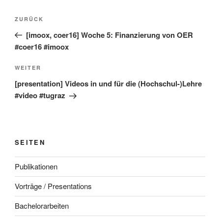
Beitragsnavigation
Vorheriger
ZURÜCK
Beitrag
[imoox, coer16] Woche 5: Finanzierung von OER
#coer16 #imoox
Nächster
WEITER
Beitrag
[presentation] Videos in und für die (Hochschul-)Lehre
#video #tugraz
SEITEN
Publikationen
Vorträge / Presentations
Bachelorarbeiten