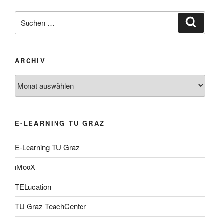
Suche
Suche
nach:
ARCHIV
Archiv
E-LEARNING TU GRAZ
E-Learning TU Graz
iMooX
TELucation
TU Graz TeachCenter