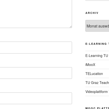
ARCHIV
Archiv
E-LEARNING 
E-Learning TU
iMooX
TELucation
TU Graz Teach
Videoplattform
MOOC PLATT