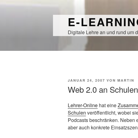
Zum
Inhalt
E-LEARNI
springen
Digitale Lehre an und rund um d
VERÖFFENTLICHT
JANUAR 24, 2007
VON
MARTIN
AM
Web 2.0 an Schulen
Lehrer-Online
hat eine
Zusammen
Schulen
veröffentlicht, wobei si
Podcasts beschränken. Neben ei
aber auch konkrete Einsatzszen