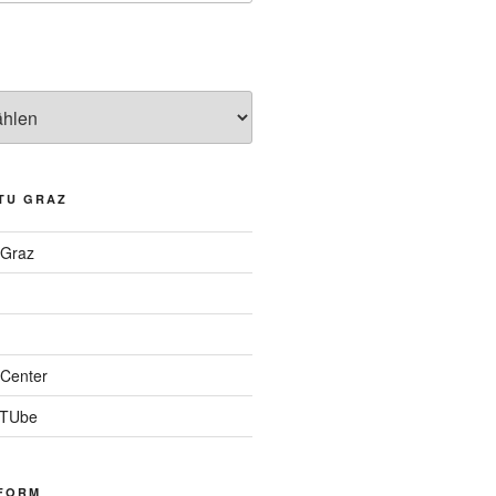
TU GRAZ
 Graz
Center
 TUbe
FORM