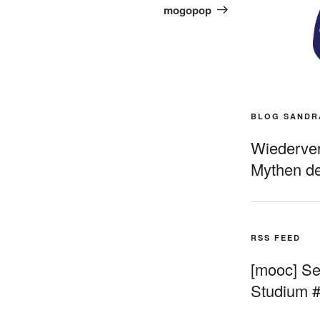
Beitrag
mogopop
BLOG SANDR
Wiederverö
Mythen de
RSS FEED
[mooc] Sel
Studium 