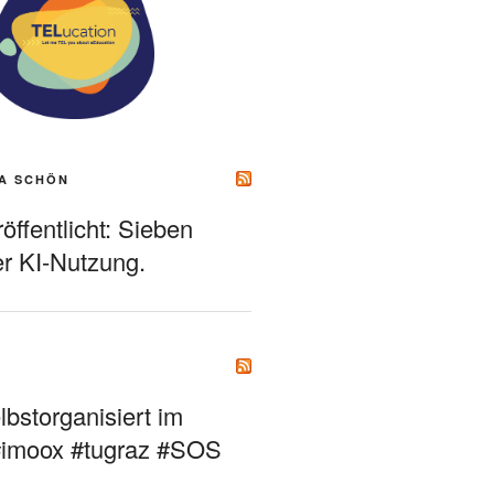
A SCHÖN
ffentlicht: Sieben
r KI-Nutzung.
bstorganisiert im
#imoox #tugraz #SOS