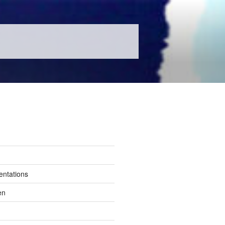
entations
en