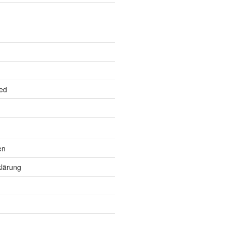
ed
en
lärung