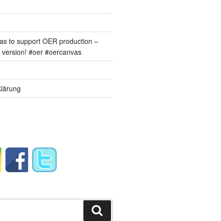
s to support OER production –
version! #oer #oercanvas
lärung
Suchen