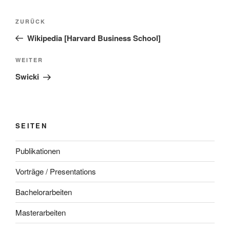
Beitragsnavigation
Vorheriger
ZURÜCK
Beitrag
Wikipedia [Harvard Business School]
Nächster
WEITER
Beitrag
Swicki
SEITEN
Publikationen
Vorträge / Presentations
Bachelorarbeiten
Masterarbeiten