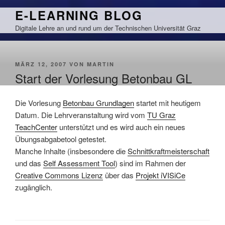
Zum
E-LEARNING BLOG
Inhalt
Digitale Lehre an und rund um der Technischen Universität Graz
springen
VERÖFFENTLICHT
MÄRZ 12, 2007
VON
MARTIN
AM
Start der Vorlesung Betonbau GL
Die Vorlesung
Betonbau Grundlagen
startet mit heutigem
Datum. Die Lehrveranstaltung wird vom
TU Graz
TeachCenter
unterstützt und es wird auch ein neues
Übungsabgabetool getestet.
Manche Inhalte (insbesondere die
Schnittkraftmeisterschaft
und das
Self Assessment Tool
) sind im Rahmen der
Creative Commons Lizenz
über das
Projekt iVISiCe
zugänglich.