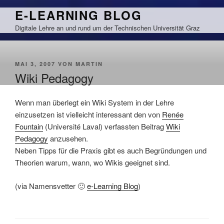
Zum
E-LEARNING BLOG
Inhalt
Digitale Lehre an und rund um der Technischen Universität Graz
springen
VERÖFFENTLICHT
MAI 3, 2007
VON
MARTIN
AM
Wiki Pedagogy
Wenn man überlegt ein Wiki System in der Lehre
einzusetzen ist vielleicht interessant den von
Renée
Fountain
(Université Laval) verfassten Beitrag
Wiki
Pedagogy
anzusehen.
Neben Tipps für die Praxis gibt es auch Begründungen und
Theorien warum, wann, wo Wikis geeignet sind.
(via Namensvetter 🙂
e-Learning Blog
)