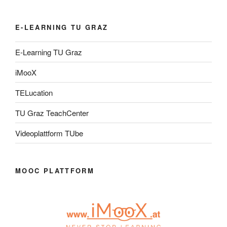
E-LEARNING TU GRAZ
E-Learning TU Graz
iMooX
TELucation
TU Graz TeachCenter
Videoplattform TUbe
MOOC PLATTFORM