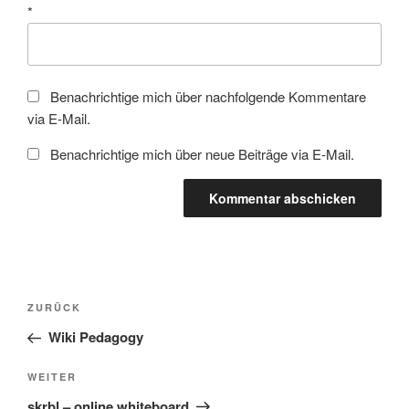
*
Benachrichtige mich über nachfolgende Kommentare
via E-Mail.
Benachrichtige mich über neue Beiträge via E-Mail.
Beitragsnavigation
Vorheriger
ZURÜCK
Beitrag
Wiki Pedagogy
Nächster
WEITER
Beitrag
skrbl – online whiteboard