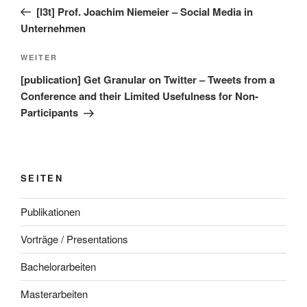
Beitrag
[l3t] Prof. Joachim Niemeier – Social Media in
Unternehmen
Nächster
WEITER
Beitrag
[publication] Get Granular on Twitter – Tweets from a
Conference and their Limited Usefulness for Non-
Participants
SEITEN
Publikationen
Vorträge / Presentations
Bachelorarbeiten
Masterarbeiten