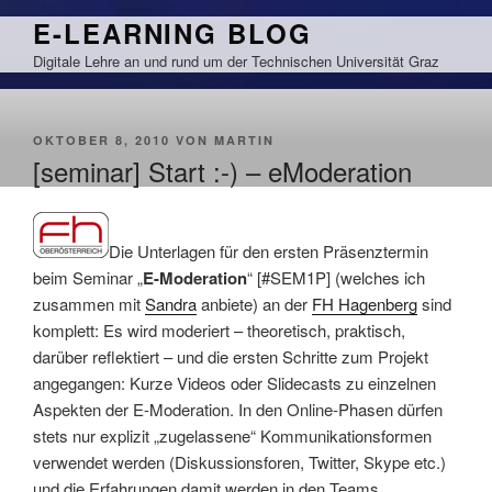
Zum
E-LEARNING BLOG
Inhalt
Digitale Lehre an und rund um der Technischen Universität Graz
springen
VERÖFFENTLICHT
OKTOBER 8, 2010
VON
MARTIN
AM
[seminar] Start :-) – eModeration
Die Unterlagen für den ersten Präsenztermin
beim Seminar „
E-Moderation
“ [#SEM1P] (welches ich
zusammen mit
Sandra
anbiete) an der
FH Hagenberg
sind
komplett: Es wird moderiert – theoretisch, praktisch,
darüber reflektiert – und die ersten Schritte zum Projekt
angegangen: Kurze Videos oder Slidecasts zu einzelnen
Aspekten der E-Moderation. In den Online-Phasen dürfen
stets nur explizit „zugelassene“ Kommunikationsformen
verwendet werden (Diskussionsforen, Twitter, Skype etc.)
und die Erfahrungen damit werden in den Teams