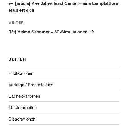
Beitrag
[article] Vier Jahre TeachCenter – eine Lernplattform
etabliert sich
Nächster
WEITER
Beitrag
[l3t] Heimo Sandtner – 3D-Simulationen
SEITEN
Publikationen
Vorträge / Presentations
Bachelorarbeiten
Masterarbeiten
Dissertationen