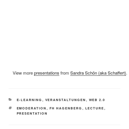
View more
presentations
from
Sandra Schön (aka Schaffert)
.
KATEGORIEN
E-LEARNING
,
VERANSTALTUNGEN
,
WEB 2.0
SCHLAGWÖRTER
EMODERATION
,
FH HAGENBERG
,
LECTURE
,
PRESENTATION