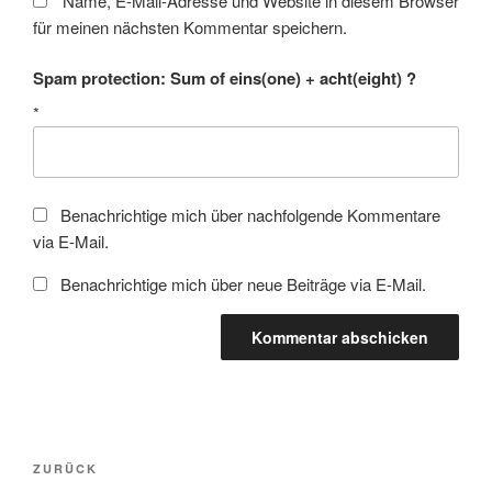
Name, E-Mail-Adresse und Website in diesem Browser
für meinen nächsten Kommentar speichern.
Spam protection: Sum of eins(one) + acht(eight) ?
*
Benachrichtige mich über nachfolgende Kommentare
via E-Mail.
Benachrichtige mich über neue Beiträge via E-Mail.
Beitragsnavigation
Vorheriger
ZURÜCK