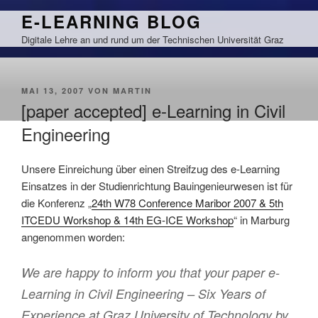
Zum
E-LEARNING BLOG
Inhalt
Digitale Lehre an und rund um der Technischen Universität Graz
springen
VERÖFFENTLICHT
MAI 13, 2007
VON
MARTIN
AM
[paper accepted] e-Learning in Civil
Engineering
Unsere Einreichung über einen Streifzug des e-Learning
Einsatzes in der Studienrichtung Bauingenieurwesen ist für
die Konferenz „
24th W78 Conference Maribor 2007 & 5th
ITCEDU Workshop & 14th EG-ICE Workshop
“ in Marburg
angenommen worden:
We are happy to inform you that your paper e-
Learning in Civil Engineering – Six Years of
Experience at Graz University of Technology by