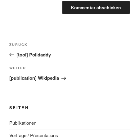
Beitragsnavigation
Vorheriger
ZURÜCK
Beitrag
[tool] Polldaddy
Nächster
WEITER
Beitrag
[publication] Wikipedia
SEITEN
Publikationen
Vorträge / Presentations